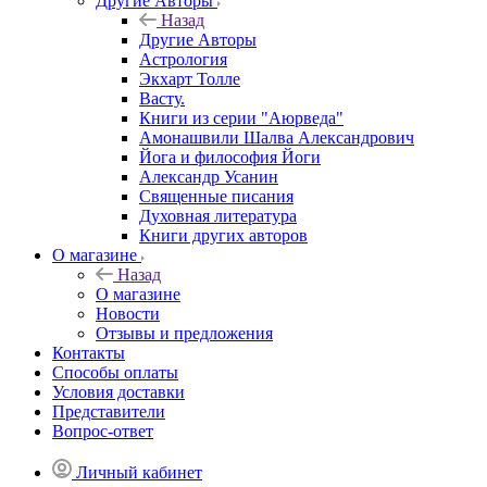
Другие Aвторы
Назад
Другие Aвторы
Астрология
Экхарт Толле
Васту.
Книги из серии "Аюрведа"
Амонашвили Шалва Александрович
Йога и философия Йоги
Александр Усанин
Священные писания
Духовная литература
Книги других авторов
О магазине
Назад
О магазине
Новости
Отзывы и предложения
Контакты
Способы оплаты
Условия доставки
Представители
Вопрос-ответ
Личный кабинет