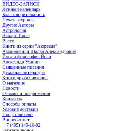
ВИДЕО-ЗАПИСИ
Лунный календарь
Благотворительность
Печать журнала
Другие Aвторы
Астрология
Экхарт Толле
Васту.
Книги из серии "Аюрведа"
Амонашвили Шалва Александрович
Йога и философия Йоги
Александр Усанин
Священные писания
Духовная литература
Книги других авторов
О магазине
Новости
Отзывы и предложения
Контакты
Способы оплаты
Условия доставки
Представители
Вопрос-ответ
+7 (495) 145-10-82
Заказать звонок