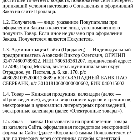
достигшее 18-летнего возраста, пользователь сети Интернет,
принявший условия настоящего Соглашения и оформивший
Заказ на сайте Продавца.
1.2. Получатель — лицо, указанное Покупателем при
оформлении Заказа в качестве лица, уполномоченного
получить Товар. Если иное не указано при оформлении
Заказа, Получателем является Покупатель.
1.3. Администрация Сайта (Продавец) — Индивидуальный
предприниматель Азовский Виктор Олегович, ОГРНИП
324774600789622, ИНН 780518361207, юридический адрес:
127490, Город Москва, вн.тер.г. муниципальный округ
Отрадное, ул. Пестеля, д. 6, кв. 170, р/с
40802810952000123689 в ЮГО-ЗАПАДНЫЙ БАНК ПАО
СБЕРБАНК, к/с 30101810600000000602, БИК 046015602.
1.4. Товар — Книжная продукция, календари (далее —
«Произведения»), аудио и видеозаписи курсов и тренингов,
электронные и аудиозаписи литературных произведений,
электронные календари (далее «Электронные товары»).
1.5. Заказ — заявка Пользователя на приобретение Товара
из каталога Сайта, оформленная посредством электронной
формы на Сайте (далее «Корзина») самим Пользователем и/
или по телефону через сотрудника службы клиентской