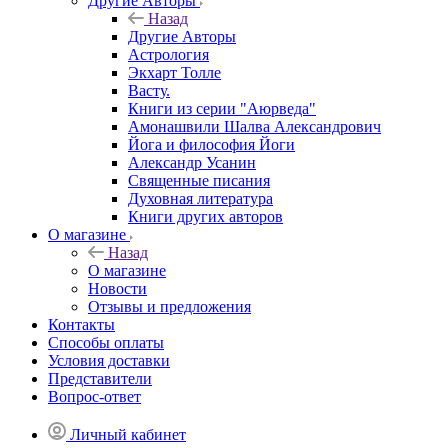
Другие Aвторы
Назад
Другие Aвторы
Астрология
Экхарт Толле
Васту.
Книги из серии "Аюрведа"
Амонашвили Шалва Александрович
Йога и философия Йоги
Александр Усанин
Священные писания
Духовная литература
Книги других авторов
О магазине
Назад
О магазине
Новости
Отзывы и предложения
Контакты
Способы оплаты
Условия доставки
Представители
Вопрос-ответ
Личный кабинет