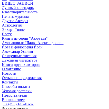
ВИДЕО-ЗАПИСИ
Лунный календарь
Благотворительность
Печать журнала
Другие Aвторы
Астрология
Экхарт Толле
Васту.
Книги из серии "Аюрведа"
Амонашвили Шалва Александрович
Йога и философия Йоги
Александр Усанин
Священные писания
Духовная литература
Книги других авторов
О магазине
Новости
Отзывы и предложения
Контакты
Способы оплаты
Условия доставки
Представители
Вопрос-ответ
+7 (495) 145-10-82
Заказать звонок