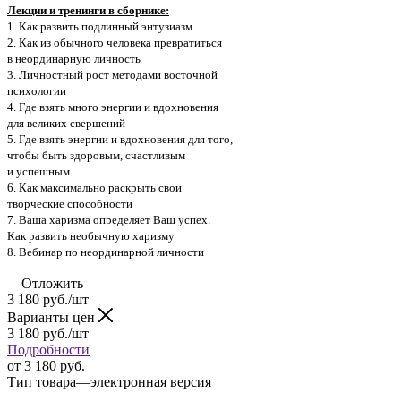
Лекции и тренинги в сборнике:
1. Как развить подлинный энтузиазм
2. Как из обычного человека превратиться
в неординарную личность
3. Личностный рост методами восточной
психологии
4. Где взять много энергии и вдохновения
для великих свершений
5. Где взять энергии и вдохновения для того,
чтобы быть здоровым, счастливым
и успешным
6. Как максимально раскрыть свои
творческие способности
7. Ваша харизма определяет Ваш успех.
Как развить необычную харизму
8. Вебинар по неординарной личности
Отложить
3 180
руб.
/шт
Варианты цен
3 180
руб.
/шт
Подробности
от
3 180 руб.
Тип товара
—
электронная версия