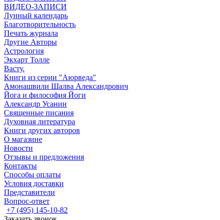
ВИДЕО-ЗАПИСИ
Лунный календарь
Благотворительность
Печать журнала
Другие Aвторы
Астрология
Экхарт Толле
Васту.
Книги из серии "Аюрведа"
Амонашвили Шалва Александрович
Йога и философия Йоги
Александр Усанин
Священные писания
Духовная литература
Книги других авторов
О магазине
Новости
Отзывы и предложения
Контакты
Способы оплаты
Условия доставки
Представители
Вопрос-ответ
+7 (495) 145-10-82
Заказать звонок