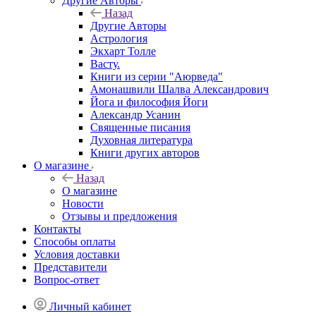
Другие Aвторы
Назад
Другие Aвторы
Астрология
Экхарт Толле
Васту.
Книги из серии "Аюрведа"
Амонашвили Шалва Александрович
Йога и философия Йоги
Александр Усанин
Священные писания
Духовная литература
Книги других авторов
О магазине
Назад
О магазине
Новости
Отзывы и предложения
Контакты
Способы оплаты
Условия доставки
Представители
Вопрос-ответ
Личный кабинет