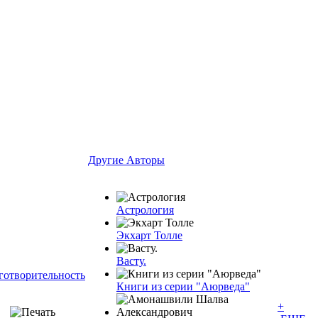
Другие Aвторы
Астрология
Экхарт Толле
Васту.
готворительность
Книги из серии "Аюрведа"
+