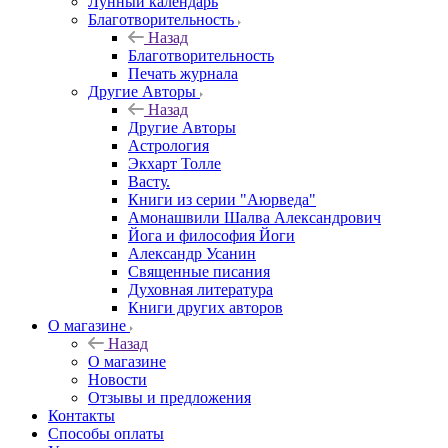
Лунный календарь
Благотворительность
Назад
Благотворительность
Печать журнала
Другие Aвторы
Назад
Другие Aвторы
Астрология
Экхарт Толле
Васту.
Книги из серии "Аюрведа"
Амонашвили Шалва Александрович
Йога и философия Йоги
Александр Усанин
Священные писания
Духовная литература
Книги других авторов
О магазине
Назад
О магазине
Новости
Отзывы и предложения
Контакты
Способы оплаты