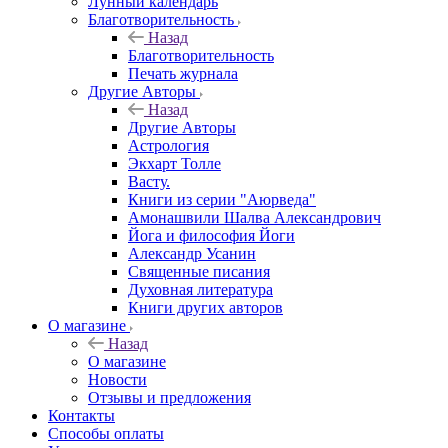
Лунный календарь
Благотворительность
Назад
Благотворительность
Печать журнала
Другие Aвторы
Назад
Другие Aвторы
Астрология
Экхарт Толле
Васту.
Книги из серии "Аюрведа"
Амонашвили Шалва Александрович
Йога и философия Йоги
Александр Усанин
Священные писания
Духовная литература
Книги других авторов
О магазине
Назад
О магазине
Новости
Отзывы и предложения
Контакты
Способы оплаты