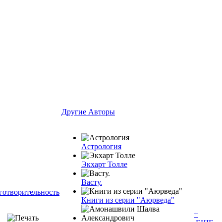
Другие Aвторы
Астрология
Экхарт Толле
Васту.
готворительность
Книги из серии "Аюрведа"
+