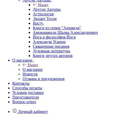
Другие Aвторы
Назад
Другие Aвторы
Астрология
Экхарт Толле
Васту.
Книги из серии "Аюрведа"
Амонашвили Шалва Александрович
Йога и философия Йоги
Александр Усанин
Священные писания
Духовная литература
Книги других авторов
О магазине
Назад
О магазине
Новости
Отзывы и предложения
Контакты
Способы оплаты
Условия доставки
Представители
Вопрос-ответ
Личный кабинет