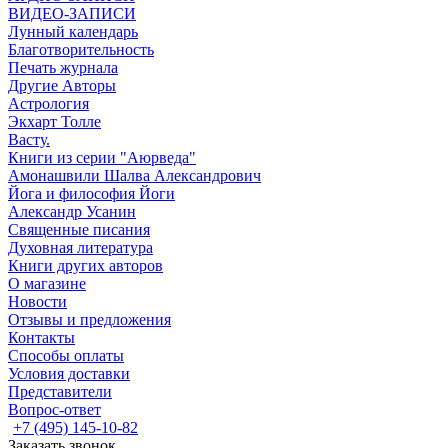
ВИДЕО-ЗАПИСИ
Лунный календарь
Благотворительность
Печать журнала
Другие Aвторы
Астрология
Экхарт Толле
Васту.
Книги из серии "Аюрведа"
Амонашвили Шалва Александрович
Йога и философия Йоги
Александр Усанин
Священные писания
Духовная литература
Книги других авторов
О магазине
Новости
Отзывы и предложения
Контакты
Способы оплаты
Условия доставки
Представители
Вопрос-ответ
+7 (495) 145-10-82
Заказать звонок