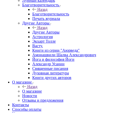
Лунный календарь
Благотворительность
Назад
Благотворительность
Печать журнала
Другие Aвторы
Назад
Другие Aвторы
Астрология
Экхарт Толле
Васту.
Книги из серии "Аюрведа"
Амонашвили Шалва Александрович
Йога и философия Йоги
Александр Усанин
Священные писания
Духовная литература
Книги других авторов
О магазине
Назад
О магазине
Новости
Отзывы и предложения
Контакты
Способы оплаты