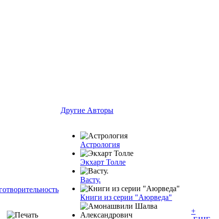
Другие Aвторы
Астрология
Экхарт Толле
Васту.
готворительность
Книги из серии "Аюрведа"
+