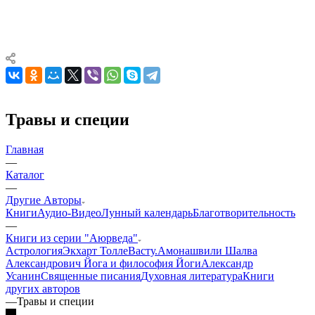
Травы и специи
Главная
—
Каталог
—
Другие Aвторы
Книги
Аудио-Видео
Лунный календарь
Благотворительность
—
Книги из серии "Аюрведа"
Астрология
Экхарт Толле
Васту.
Амонашвили Шалва
Александрович
Йога и философия Йоги
Александр
Усанин
Священные писания
Духовная литература
Книги
других авторов
—
Травы и специи