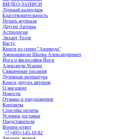
ВИДЕО-ЗАПИСИ
Лунный календарь
Благотворительность
Печать журнала
Другие Aвторы
Астрология
Экхарт Толле
Васту.
Книги из серии "Аюрведа"
Амонашвили Шалва Александрович
Йога и философия Йоги
Александр Усанин
Священные писания
Духовная литература
Книги других авторов
О магазине
Новости
Отзывы и предложения
Контакты
Способы оплаты
Условия доставки
Представители
Вопрос-ответ
+7 (495) 145-10-82
Заказать звонок