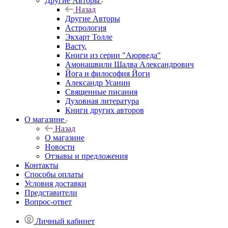
Другие Aвторы
Назад
Другие Aвторы
Астрология
Экхарт Толле
Васту.
Книги из серии "Аюрведа"
Амонашвили Шалва Александрович
Йога и философия Йоги
Александр Усанин
Священные писания
Духовная литература
Книги других авторов
О магазине
Назад
О магазине
Новости
Отзывы и предложения
Контакты
Способы оплаты
Условия доставки
Представители
Вопрос-ответ
Личный кабинет