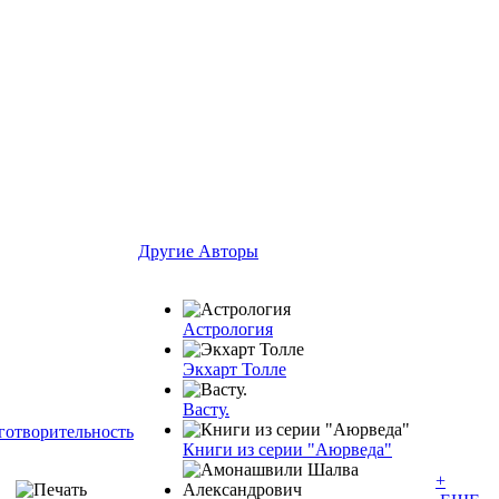
Другие Aвторы
Астрология
Экхарт Толле
Васту.
готворительность
Книги из серии "Аюрведа"
+