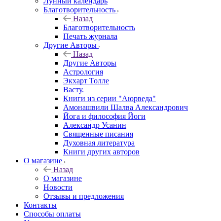
Лунный календарь
Благотворительность
Назад
Благотворительность
Печать журнала
Другие Aвторы
Назад
Другие Aвторы
Астрология
Экхарт Толле
Васту.
Книги из серии "Аюрведа"
Амонашвили Шалва Александрович
Йога и философия Йоги
Александр Усанин
Священные писания
Духовная литература
Книги других авторов
О магазине
Назад
О магазине
Новости
Отзывы и предложения
Контакты
Способы оплаты