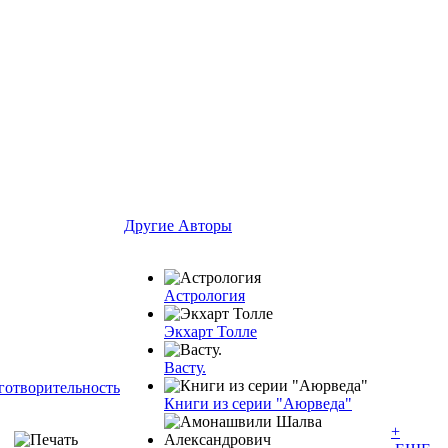
Другие Aвторы
Астрология
Экхарт Толле
Васту.
готворительность
Книги из серии "Аюрведа"
+