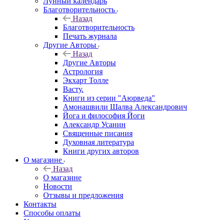
Лунный календарь
Благотворительность
Назад
Благотворительность
Печать журнала
Другие Aвторы
Назад
Другие Aвторы
Астрология
Экхарт Толле
Васту.
Книги из серии "Аюрведа"
Амонашвили Шалва Александрович
Йога и философия Йоги
Александр Усанин
Священные писания
Духовная литература
Книги других авторов
О магазине
Назад
О магазине
Новости
Отзывы и предложения
Контакты
Способы оплаты