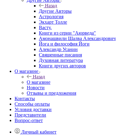
Другие Aвторы
Назад
Другие Aвторы
Астрология
Экхарт Толле
Васту.
Книги из серии "Аюрведа"
Амонашвили Шалва Александрович
Йога и философия Йоги
Александр Усанин
Священные писания
Духовная литература
Книги других авторов
О магазине
Назад
О магазине
Новости
Отзывы и предложения
Контакты
Способы оплаты
Условия доставки
Представители
Вопрос-ответ
Личный кабинет