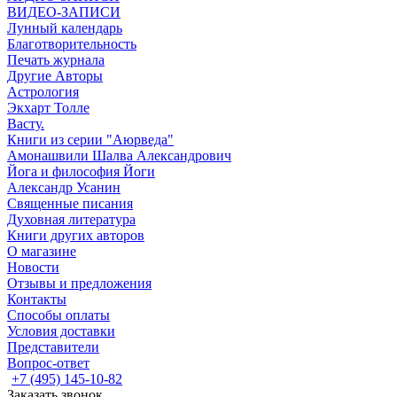
ВИДЕО-ЗАПИСИ
Лунный календарь
Благотворительность
Печать журнала
Другие Aвторы
Астрология
Экхарт Толле
Васту.
Книги из серии "Аюрведа"
Амонашвили Шалва Александрович
Йога и философия Йоги
Александр Усанин
Священные писания
Духовная литература
Книги других авторов
О магазине
Новости
Отзывы и предложения
Контакты
Способы оплаты
Условия доставки
Представители
Вопрос-ответ
+7 (495) 145-10-82
Заказать звонок