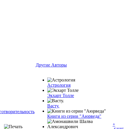
Другие Aвторы
Астрология
Экхарт Толле
Васту.
готворительность
Книги из серии "Аюрведа"
+