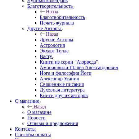
Лунный календарь
Благотворительность
Назад
Благотворительность
Печать журнала
Другие Aвторы
Назад
Другие Aвторы
Астрология
Экхарт Толле
Васту.
Книги из серии "Аюрведа"
Амонашвили Шалва Александрович
Йога и философия Йоги
Александр Усанин
Священные писания
Духовная литература
Книги других авторов
О магазине
Назад
О магазине
Новости
Отзывы и предложения
Контакты
Способы оплаты