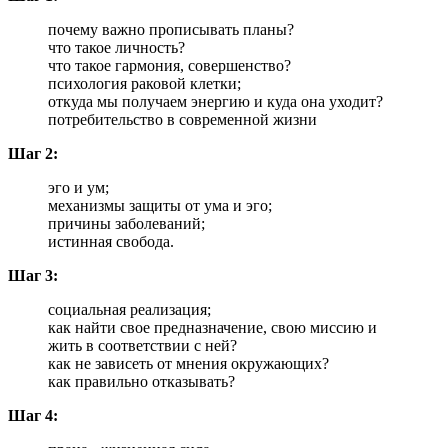
почему важно прописывать планы?
чт
о такое личность?
что такое гармония, совершенство?
психология раковой клетки;
о
ткуда мы получаем энергию и куда она уходит?
потребительство в современной жизни
Шаг 2:
эго и ум;
механизмы защиты от ума и эго;
п
ричины заболеваний;
истинная свобода.
Шаг 3:
социальная реализация;
как найти свое предназначение, свою миссию и
жить в соответствии с ней?
к
ак не зависеть от мнения окружающих?
к
ак правильно отказывать?
Шаг 4: