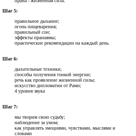
прана - жизненная сила.
Шаг 5:
правильное дыхание;
огонь пищеварения;
правильный сон;
эффекты пранаямы;
практические рекомендации на каждый день.
Шаг 6:
дыхательные техники;
способы получения тонкой энергии;
речь как проявление жизненной силы;
и
скусство дипломатии от Рами;
4 уровня звука
Шаг 7:
мы творим свою судьбу;
наблюдение за умом;
к
ак управлять эмоциями, чувствами, мыслями и
словами