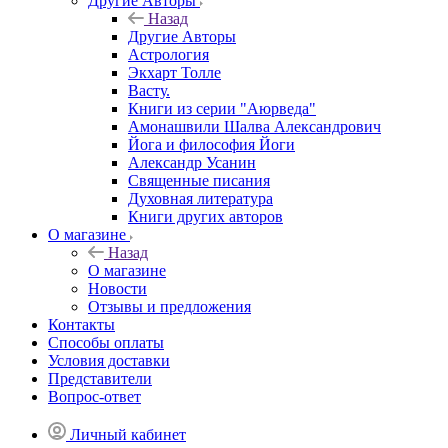
Другие Aвторы
Назад
Другие Aвторы
Астрология
Экхарт Толле
Васту.
Книги из серии "Аюрведа"
Амонашвили Шалва Александрович
Йога и философия Йоги
Александр Усанин
Священные писания
Духовная литература
Книги других авторов
О магазине
Назад
О магазине
Новости
Отзывы и предложения
Контакты
Способы оплаты
Условия доставки
Представители
Вопрос-ответ
Личный кабинет