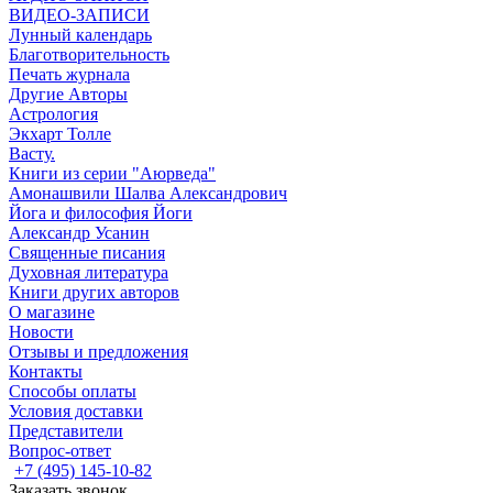
ВИДЕО-ЗАПИСИ
Лунный календарь
Благотворительность
Печать журнала
Другие Aвторы
Астрология
Экхарт Толле
Васту.
Книги из серии "Аюрведа"
Амонашвили Шалва Александрович
Йога и философия Йоги
Александр Усанин
Священные писания
Духовная литература
Книги других авторов
О магазине
Новости
Отзывы и предложения
Контакты
Способы оплаты
Условия доставки
Представители
Вопрос-ответ
+7 (495) 145-10-82
Заказать звонок