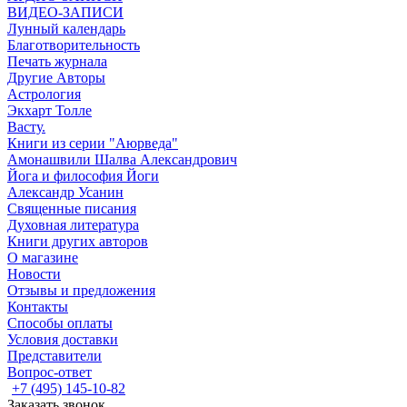
ВИДЕО-ЗАПИСИ
Лунный календарь
Благотворительность
Печать журнала
Другие Aвторы
Астрология
Экхарт Толле
Васту.
Книги из серии "Аюрведа"
Амонашвили Шалва Александрович
Йога и философия Йоги
Александр Усанин
Священные писания
Духовная литература
Книги других авторов
О магазине
Новости
Отзывы и предложения
Контакты
Способы оплаты
Условия доставки
Представители
Вопрос-ответ
+7 (495) 145-10-82
Заказать звонок