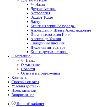
Другие Aвторы
Назад
Другие Aвторы
Астрология
Экхарт Толле
Васту.
Книги из серии "Аюрведа"
Амонашвили Шалва Александрович
Йога и философия Йоги
Александр Усанин
Священные писания
Духовная литература
Книги других авторов
О магазине
Назад
О магазине
Новости
Отзывы и предложения
Контакты
Способы оплаты
Условия доставки
Представители
Вопрос-ответ
Личный кабинет