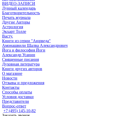
ВИДЕО-ЗАПИСИ
Лунный календарь
Благотворительность
Печать журнала
Другие Aвторы
Астрология
Экхарт Толле
Васту.
Книги из серии "Аюрведа"
Амонашвили Шалва Александрович
Йога и философия Йоги
Александр Усанин
Священные писания
Духовная литература
Книги других авторов
О магазине
Новости
Отзывы и предложения
Контакты
Способы оплаты
Условия доставки
Представители
Вопрос-ответ
+7 (495) 145-10-82
Заказать звонок