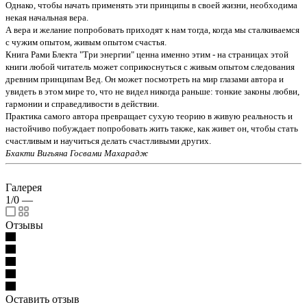
Однако, чтобы начать применять эти принципы в своей жизни, необходима
некая начальная вера.
А вера и желание попробовать приходят к нам тогда, когда мы сталкиваемся
с чужим опытом, живым опытом счастья.
Книга Рами Блекта "Три энергии" ценна именно этим - на страницах этой
книги любой читатель может соприкоснуться с живым опытом следования
древним принципам Вед. Он может посмотреть на мир глазами автора и
увидеть в этом мире то, что не видел никогда раньше: тонкие законы любви,
гармонии и справедливости в действии.
Практика самого автора превращает сухую теорию в живую реальность и
настойчиво побуждает попробовать жить также, как живет он, чтобы стать
счастливым и научиться делать счастливыми других.
Бхакти Вигьяна Госвами Махарадж
Галерея
1/0
—
Отзывы
Оставить отзыв