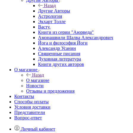
Другие Aвторы
Назад
Другие Aвторы
Астрология
Экхарт Толле
Васту.
Книги из серии "Аюрведа"
Амонашвили Шалва Александрович
Йога и философия Йоги
Александр Усанин
Священные писания
Духовная литература
Книги других авторов
О магазине
Назад
О магазине
Новости
Отзывы и предложения
Контакты
Способы оплаты
Условия доставки
Представители
Вопрос-ответ
Личный кабинет