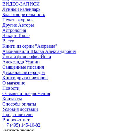
ВИДЕО-ЗАПИСИ
Лунный календарь
Благотворительность
Печать журнала
Другие Aвторы
Астрология
Экхарт Толле
Васту.
Книги из серии "Аюрведа"
Амонашвили Шалва Александрович
Йога и философия Йоги
Александр Усанин
Священные писания
Духовная литература
Книги других авторов
О магазине
Новости
Отзывы и предложения
Контакты
Способы оплаты
Условия доставки
Представители
Вопрос-ответ
+7 (495) 145-10-82
Заказать звонок