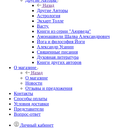
Другие Aвторы
Назад
Другие Aвторы
Астрология
Экхарт Толле
Васту.
Книги из серии "Аюрведа"
Амонашвили Шалва Александрович
Йога и философия Йоги
Александр Усанин
Священные писания
Духовная литература
Книги других авторов
О магазине
Назад
О магазине
Новости
Отзывы и предложения
Контакты
Способы оплаты
Условия доставки
Представители
Вопрос-ответ
Личный кабинет