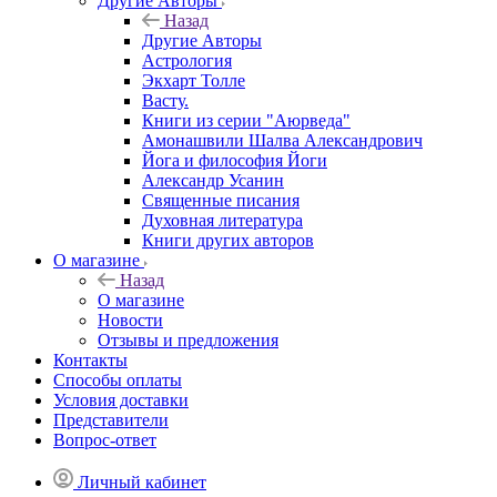
Другие Aвторы
Назад
Другие Aвторы
Астрология
Экхарт Толле
Васту.
Книги из серии "Аюрведа"
Амонашвили Шалва Александрович
Йога и философия Йоги
Александр Усанин
Священные писания
Духовная литература
Книги других авторов
О магазине
Назад
О магазине
Новости
Отзывы и предложения
Контакты
Способы оплаты
Условия доставки
Представители
Вопрос-ответ
Личный кабинет