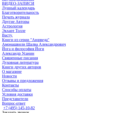
ВИДЕО-ЗАПИСИ
Лунный календарь
Благотворительность
Печать журнала
Другие Aвторы
Астрология
Экхарт Толле
Васту.
Книги из серии "Аюрведа"
Амонашвили Шалва Александрович
Йога и философия Йоги
Александр Усанин
Священные писания
Духовная литература
Книги других авторов
О магазине
Новости
Отзывы и предложения
Контакты
Способы оплаты
Условия доставки
Представители
Вопрос-ответ
+7 (495) 145-10-82
Заказать звонок