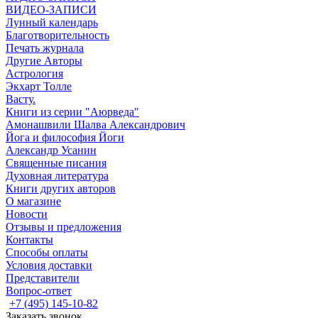
ВИДЕО-ЗАПИСИ
Лунный календарь
Благотворительность
Печать журнала
Другие Aвторы
Астрология
Экхарт Толле
Васту.
Книги из серии "Аюрведа"
Амонашвили Шалва Александрович
Йога и философия Йоги
Александр Усанин
Священные писания
Духовная литература
Книги других авторов
О магазине
Новости
Отзывы и предложения
Контакты
Способы оплаты
Условия доставки
Представители
Вопрос-ответ
+7 (495) 145-10-82
Заказать звонок