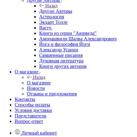
Другие Aвторы
Назад
Другие Aвторы
Астрология
Экхарт Толле
Васту.
Книги из серии "Аюрведа"
Амонашвили Шалва Александрович
Йога и философия Йоги
Александр Усанин
Священные писания
Духовная литература
Книги других авторов
О магазине
Назад
О магазине
Новости
Отзывы и предложения
Контакты
Способы оплаты
Условия доставки
Представители
Вопрос-ответ
Личный кабинет