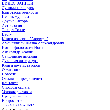
ВИДЕО-ЗАПИСИ
Лунный календарь
Благотворительность
Печать журнала
Другие Aвторы
Астрология
Экхарт Толле
Васту.
Книги из серии "Аюрведа"
Амонашвили Шалва Александрович
Йога и философия Йоги
Александр Усанин
Священные писания
Духовная литература
Книги других авторов
О магазине
Новости
Отзывы и предложения
Контакты
Способы оплаты
Условия доставки
Представители
Вопрос-ответ
+7 (495) 145-10-82
Заказать звонок