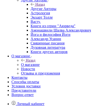
Другие Aвторы
Назад
Другие Aвторы
Астрология
Экхарт Толле
Васту.
Книги из серии "Аюрведа"
Амонашвили Шалва Александрович
Йога и философия Йоги
Александр Усанин
Священные писания
Духовная литература
Книги других авторов
О магазине
Назад
О магазине
Новости
Отзывы и предложения
Контакты
Способы оплаты
Условия доставки
Представители
Вопрос-ответ
Личный кабинет