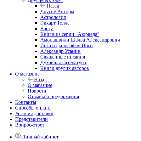
Другие Aвторы
Назад
Другие Aвторы
Астрология
Экхарт Толле
Васту.
Книги из серии "Аюрведа"
Амонашвили Шалва Александрович
Йога и философия Йоги
Александр Усанин
Священные писания
Духовная литература
Книги других авторов
О магазине
Назад
О магазине
Новости
Отзывы и предложения
Контакты
Способы оплаты
Условия доставки
Представители
Вопрос-ответ
Личный кабинет