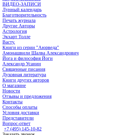
ВИДЕО-ЗАПИСИ
Лунный календарь
Благотворительность
Печать журнала
Другие Aвторы
Астрология
Экхарт Толле
Васту.
Книги из серии "Аюрведа"
Амонашвили Шалва Александрович
Йога и философия Йоги
Александр Усанин
Священные писания
Духовная литература
Книги других авторов
О магазине
Новости
Отзывы и предложения
Контакты
Способы оплаты
Условия доставки
Представители
Вопрос-ответ
+7 (495) 145-10-82
Заказать звонок