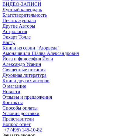
ВИДЕО-ЗАПИСИ
Лунный календарь
Благотворительность
Печать журнала
Другие Aвторы
Астрология
Экхарт Толле
Васту.
Книги из серии "Аюрведа"
Амонашвили Шалва Александрович
Йога и философия Йоги
Александр Усанин
Священные писания
Духовная литература
Книги других авторов
О магазине
Новости
Отзывы и предложения
Контакты
Способы оплаты
Условия доставки
Представители
Вопрос-ответ
+7 (495) 145-10-82
Заказать звонок