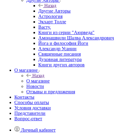
Другие Aвторы
Назад
Другие Aвторы
Астрология
Экхарт Толле
Васту.
Книги из серии "Аюрведа"
Амонашвили Шалва Александрович
Йога и философия Йоги
Александр Усанин
Священные писания
Духовная литература
Книги других авторов
О магазине
Назад
О магазине
Новости
Отзывы и предложения
Контакты
Способы оплаты
Условия доставки
Представители
Вопрос-ответ
Личный кабинет