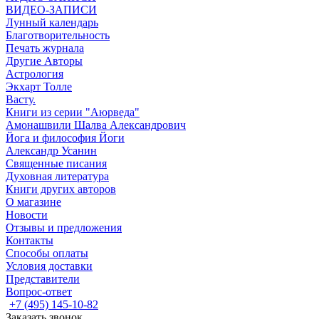
ВИДЕО-ЗАПИСИ
Лунный календарь
Благотворительность
Печать журнала
Другие Aвторы
Астрология
Экхарт Толле
Васту.
Книги из серии "Аюрведа"
Амонашвили Шалва Александрович
Йога и философия Йоги
Александр Усанин
Священные писания
Духовная литература
Книги других авторов
О магазине
Новости
Отзывы и предложения
Контакты
Способы оплаты
Условия доставки
Представители
Вопрос-ответ
+7 (495) 145-10-82
Заказать звонок