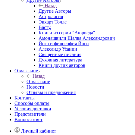
Другие Aвторы
Назад
Другие Aвторы
Астрология
Экхарт Толле
Васту.
Книги из серии "Аюрведа"
Амонашвили Шалва Александрович
Йога и философия Йоги
Александр Усанин
Священные писания
Духовная литература
Книги других авторов
О магазине
Назад
О магазине
Новости
Отзывы и предложения
Контакты
Способы оплаты
Условия доставки
Представители
Вопрос-ответ
Личный кабинет