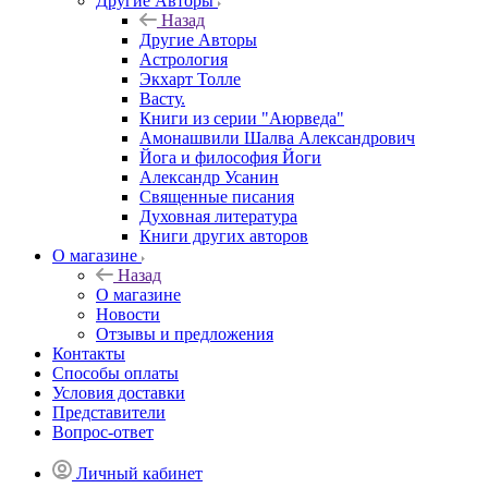
Другие Aвторы
Назад
Другие Aвторы
Астрология
Экхарт Толле
Васту.
Книги из серии "Аюрведа"
Амонашвили Шалва Александрович
Йога и философия Йоги
Александр Усанин
Священные писания
Духовная литература
Книги других авторов
О магазине
Назад
О магазине
Новости
Отзывы и предложения
Контакты
Способы оплаты
Условия доставки
Представители
Вопрос-ответ
Личный кабинет