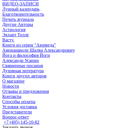
ВИДЕО-ЗАПИСИ
Лунный календарь
Благотворительность
Печать журнала
Другие Aвторы
Астрология
Экхарт Толле
Васту.
Книги из серии "Аюрведа"
Амонашвили Шалва Александрович
Йога и философия Йоги
Александр Усанин
Священные писания
Духовная литература
Книги других авторов
О магазине
Новости
Отзывы и предложения
Контакты
Способы оплаты
Условия доставки
Представители
Вопрос-ответ
+7 (495) 145-10-82
Заказать звонок