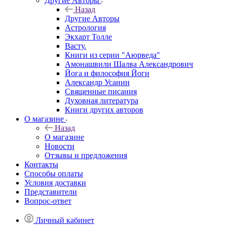
Другие Aвторы
Назад
Другие Aвторы
Астрология
Экхарт Толле
Васту.
Книги из серии "Аюрведа"
Амонашвили Шалва Александрович
Йога и философия Йоги
Александр Усанин
Священные писания
Духовная литература
Книги других авторов
О магазине
Назад
О магазине
Новости
Отзывы и предложения
Контакты
Способы оплаты
Условия доставки
Представители
Вопрос-ответ
Личный кабинет