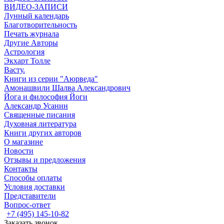
ВИДЕО-ЗАПИСИ
Лунный календарь
Благотворительность
Печать журнала
Другие Aвторы
Астрология
Экхарт Толле
Васту.
Книги из серии "Аюрведа"
Амонашвили Шалва Александрович
Йога и философия Йоги
Александр Усанин
Священные писания
Духовная литература
Книги других авторов
О магазине
Новости
Отзывы и предложения
Контакты
Способы оплаты
Условия доставки
Представители
Вопрос-ответ
+7 (495) 145-10-82
Заказать звонок