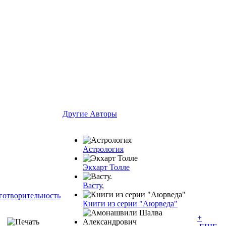
Другие Aвторы
Астрология
Экхарт Толле
Васту.
готворительность
Книги из серии "Аюрведа"
+