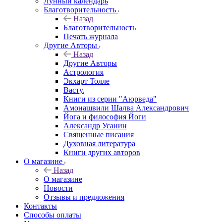
Лунный календарь
Благотворительность
Назад
Благотворительность
Печать журнала
Другие Aвторы
Назад
Другие Aвторы
Астрология
Экхарт Толле
Васту.
Книги из серии "Аюрведа"
Амонашвили Шалва Александрович
Йога и философия Йоги
Александр Усанин
Священные писания
Духовная литература
Книги других авторов
О магазине
Назад
О магазине
Новости
Отзывы и предложения
Контакты
Способы оплаты